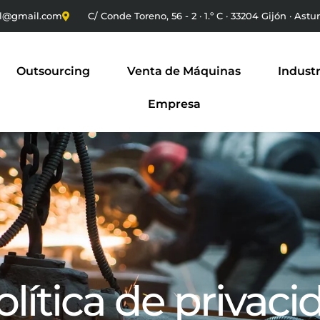
sl@gmail.com
C/ Conde Toreno, 56 - 2 · 1.º C · 33204 Gijón · Astu
Outsourcing
Venta de Máquinas
Industr
Empresa
olítica de privaci