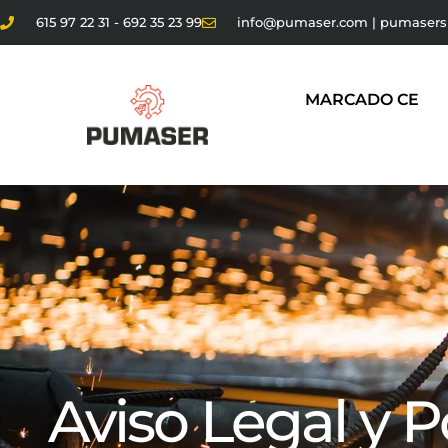
615 97 22 31 - 692 35 23 99
info@pumaser.com | pumaser
MARCADO CE
Aviso Legal y P