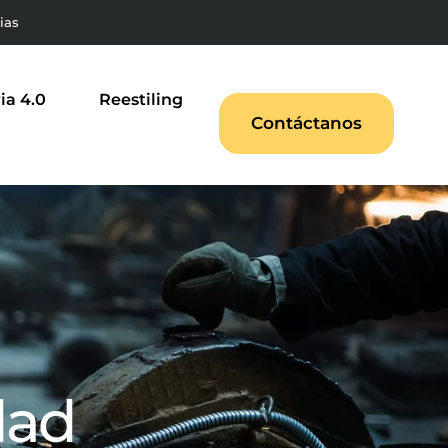
rias
ia 4.0
Reestiling
Contáctanos
dad