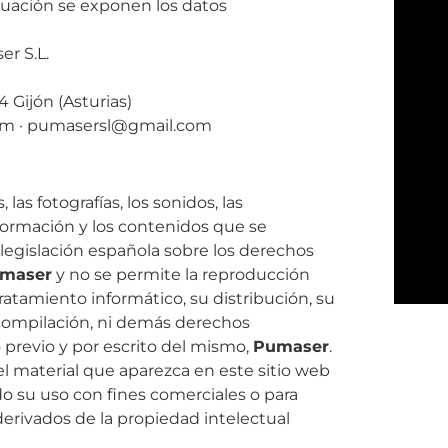
nuación se exponen los datos
r S.L.
4 Gijón (Asturias)
com · pumasersl@gmail.com
las fotografías, los sonidos, las
información y los contenidos que se
 legislación española sobre los derechos
maser
y no se permite la reproducción
u tratamiento informático, su distribución, su
scompilación, ni demás derechos
o previo y por escrito del mismo,
Pumaser
.
 el material que aparezca en este sitio web
o su uso con fines comerciales o para
 derivados de la propiedad intelectual